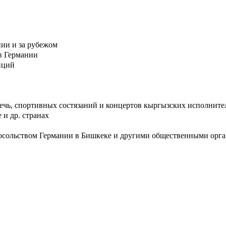
нии и за рубежом
в Германии
иций
ечь, спортивных состязаний и концертов кыргызских исполните
 и др. странах
Посольством Германии в Бишкеке и другими общественными орг