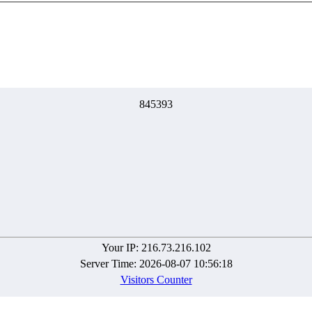
8
4
5
3
9
3
Your IP: 216.73.216.102
Server Time: 2026-08-07 10:56:18
Visitors Counter